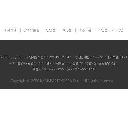
회사소개
찾아오는길
영업점
쇼핑몰
이용약관
개인정보 처리방침
|
|
ORTS Co., Ltd.
사업자등록번호 : 206-86-79147
통신판매신고 : 제2015-경기하남-017
대표 : 김용석/김용수
주소 : 경기도 서하남로 23번길 8-17 (감북동) 동양빌딩 2층
고객센터 :
02-455-1855
FAX : 02-455-1858
Copyright © 2020 by MSPORTSKOREA Corp. All Rights Reserved
.